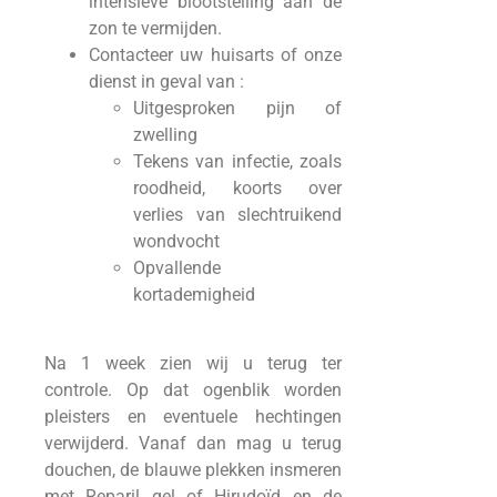
intensieve blootstelling aan de
zon te vermijden.
Contacteer uw huisarts of onze
dienst in geval van :
Uitgesproken pijn of
zwelling
Tekens van infectie, zoals
roodheid, koorts over
verlies van slechtruikend
wondvocht
Opvallende
kortademigheid
Na 1 week zien wij u terug ter
controle. Op dat ogenblik worden
pleisters en eventuele hechtingen
verwijderd. Vanaf dan mag u terug
douchen, de blauwe plekken insmeren
met Reparil gel of Hirudoïd en de