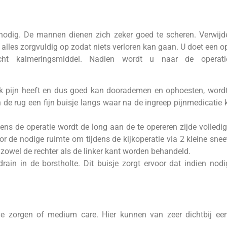
 nodig. De mannen dienen zich zeker goed te scheren. Verwijde
g alles zorgvuldig op zodat niets verloren kan gaan. U doet een 
icht kalmeringsmiddel. Nadien wordt u naar de operat
k pijn heeft en dus goed kan doorademen en ophoesten, wordt
in de rug een fijn buisje langs waar na de ingreep pijnmedicati
dens de operatie wordt de long aan de te opereren zijde volledi
r de nodige ruimte om tijdens de kijkoperatie via 2 kleine sneet
 zowel de rechter als de linker kant worden behandeld.
in in de borstholte. Dit buisje zorgt ervoor dat indien nodi
eve zorgen of medium care. Hier kunnen van zeer dichtbij e