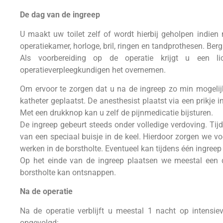
De dag van de ingreep
U maakt uw toilet zelf of wordt hierbij geholpen indien
operatiekamer, horloge, bril, ringen en tandprothesen. Ber
Als voorbereiding op de operatie krijgt u een l
operatieverpleegkundigen het overnemen.
Om ervoor te zorgen dat u na de ingreep zo min mogelij
katheter geplaatst. De anesthesist plaatst via een prikje 
Met een drukknop kan u zelf de pijnmedicatie bijsturen.
De ingreep gebeurt steeds onder volledige verdoving. Tij
van een speciaal buisje in de keel. Hierdoor zorgen we voo
werken in de borstholte. Eventueel kan tijdens één ingreep
Op het einde van de ingreep plaatsen we meestal een dra
borstholte kan ontsnappen.
Na de operatie
Na de operatie verblijft u meestal 1 nacht op intensi
opgevolgd: