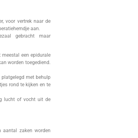
r, voor vertrek naar de
operatiehemdje aan.
iezaal gebracht maar
 meestal een epidurale
e kan worden toegediend.
g platgelegd met behulp
jes rond te kijken en te
g lucht of vocht uit de
en aantal zaken worden