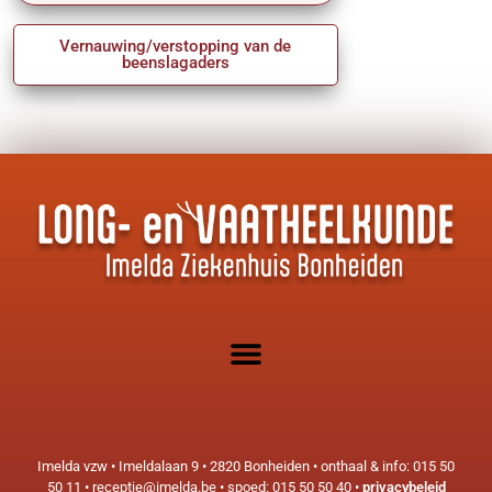
Vernauwing/verstopping van de
beenslagaders
Imelda vzw • Imeldalaan 9 • 2820 Bonheiden • onthaal & info: 015 50
50 11 • receptie@imelda.be • spoed: 015 50 50 40 •
privacybeleid