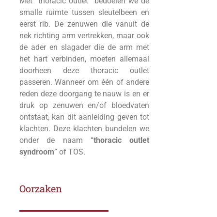
Met
“
thoracic outlet
”
bedoelen we de
smalle ruimte tussen sleutelbeen en
eerst rib. De zenuwen die vanuit de
nek richting arm vertrekken, maar ook
de ader en slagader die de arm met
het hart verbinden, moeten allemaal
doorheen deze thoracic outlet
passeren. Wanneer om één of andere
reden deze doorgang te nauw is en er
druk op zenuwen en/of bloedvaten
ontstaat, kan dit aanleiding geven tot
klachten. Deze klachten bundelen we
onder de naam “
thoracic outlet
syndroom
” of TOS.
Oorzaken